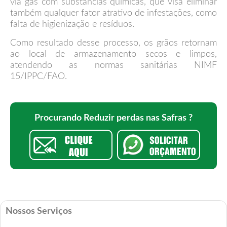
via gás com substâncias químicas, que visa eliminar
também qualquer fator atrativo de infestações, como
falta de higienização e resíduos.
Como resultado desse processo, os grãos retornam
ao local de armazenamento secos e limpos,
atendendo as normas sanitárias NIMF
15/IPPC/FAO.
Procurando Reduzir perdas nas Safras ?
Nossos Serviços