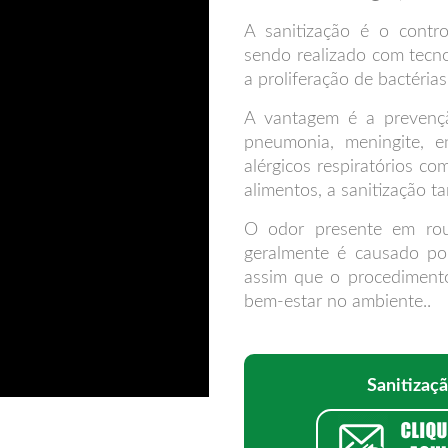
A sanitização é o contr
sendo realizado com tecno
a proliferação de bactéria
A vantagem é a prevençã
pneumonia, meningite, e
alérgicos respiratórios co
alimentos, a sanitização 
O odor presente em roup
geralmente é causado po
assim que o procediment
bem-estar no ambiente..
Sanitizaç