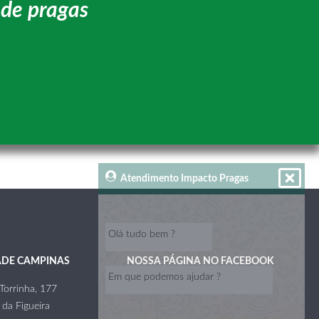
 de pragas
Atendimento Impacto Pragas
Olá tudo bem ?
ADE CAMPINAS
NOSSA PÁGINA NO FACEBOOK
Em que podemos ajudar ?
orrinha, 177
 da Figueira